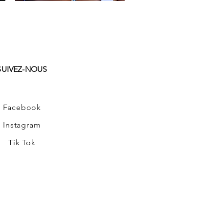
Aperçu rapide
MARAH Necklace Silver Color
Prix
49,00 $AU
SUIVEZ-NOUS
Facebook
Instagram
Tik Tok