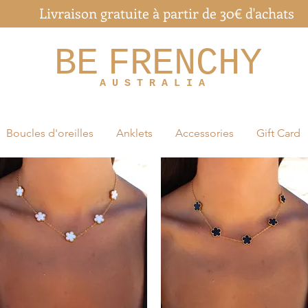
Livraison gratuite à partir de 30€ d'achats
BE
FRENCHY
A U S T R A L I A
Boucles d'oreilles
Anklets
Accessories
Gift Card