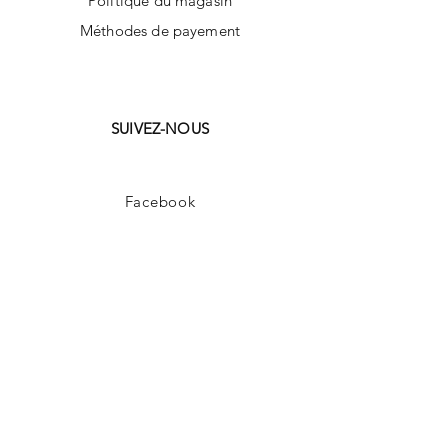
Politique du magasin
Méthodes de payement
SUIVEZ-NOUS
Facebook
Instagram
Tik Tok
AUD (AU$)