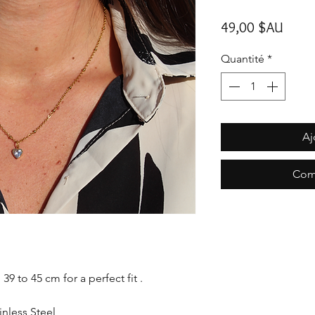
Prix
49,00 $AU
Quantité
*
Aj
Com
9 to 45 cm for a perfect fit .
ainless Steel