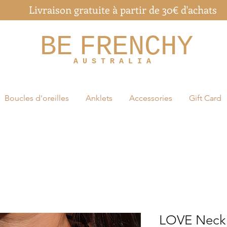
Livraison gratuite à partir de 30€ d'achats
BE
FRENCHY
A U S T R A L I A
Boucles d'oreilles
Anklets
Accessories
Gift Card
LOVE Neck