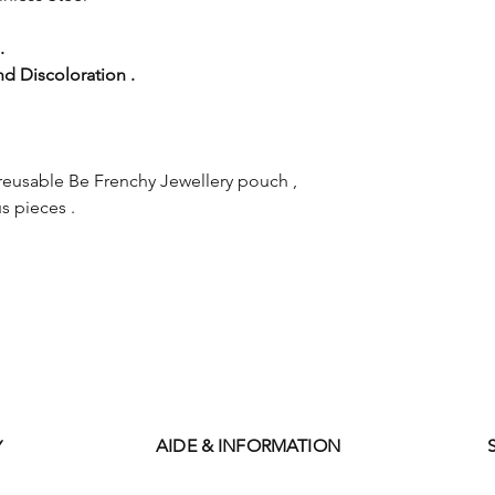
.
nd Discoloration .
reusable Be Frenchy Jewellery pouch ,
us pieces .
AIDE & INFORMATION
Y