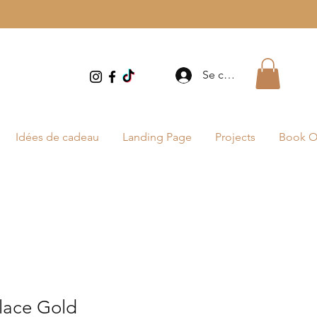
Se connecter
Idées de cadeau
Landing Page
Projects
Book O
lace Gold