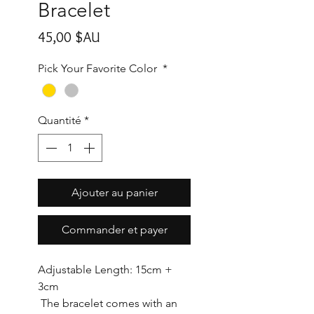
Bracelet
Prix
45,00 $AU
Pick Your Favorite Color
*
Quantité
*
Ajouter au panier
Commander et payer
Adjustable Length: 15cm +
3cm
The bracelet comes with an