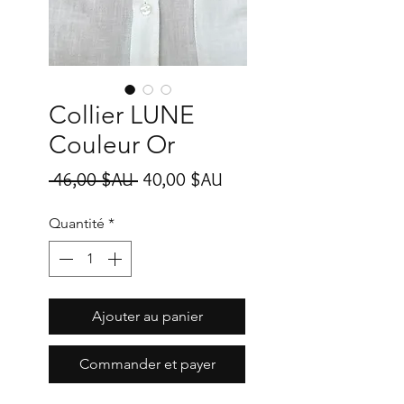
Collier LUNE
Couleur Or
Prix
Prix
 46,00 $AU 
40,00 $AU
original
promotionnel
Quantité
*
Ajouter au panier
Commander et payer