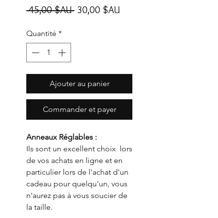
Prix
Prix
 45,00 $AU 
30,00 $AU
original
promotionnel
Quantité
*
Ajouter au panier
Commander et payer
Anneaux Réglables :
Ils sont un excellent choix lors
de vos achats en ligne et en
particulier lors de l'achat d'un
cadeau pour quelqu'un, vous
n'aurez pas à vous soucier de
la taille.