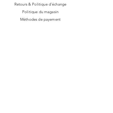
Retours & Politique d'échange
Politique du magasin
Méthodes de payement
SUIVEZ-NOUS
Facebook
Instagram
Tik Tok
AUD (AU$)