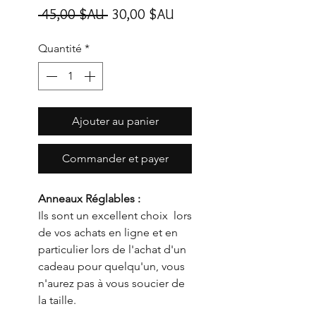
Prix
Prix
 45,00 $AU 
30,00 $AU
original
promotionnel
Quantité
*
Ajouter au panier
Commander et payer
Anneaux Réglables :
Ils sont un excellent choix lors
de vos achats en ligne et en
particulier lors de l'achat d'un
cadeau pour quelqu'un, vous
n'aurez pas à vous soucier de
la taille.