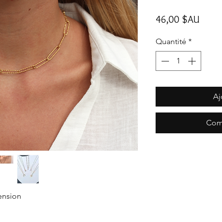
Prix
46,00 $AU
Quantité
*
Aj
Com
tension