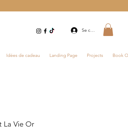
Se connecter
Idées de cadeau
Landing Page
Projects
Book O
t La Vie Or