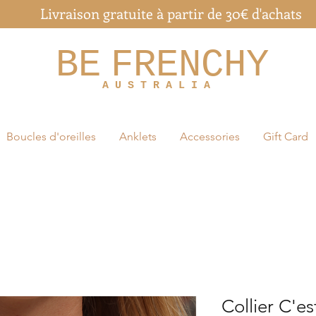
Livraison gratuite à partir de 30€ d'achats
BE
FRENCHY
A U S T R A L I A
Boucles d'oreilles
Anklets
Accessories
Gift Card
Collier C'es