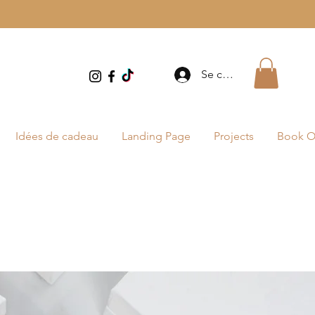
Se connecter
Idées de cadeau
Landing Page
Projects
Book O