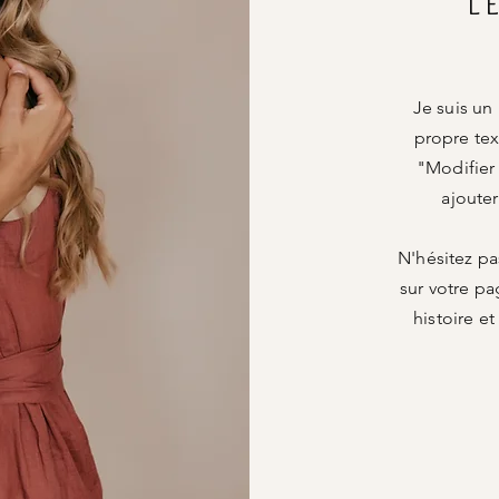
L
Je suis un
propre tex
"Modifier
ajoute
N'hésitez pa
sur votre pa
histoire et