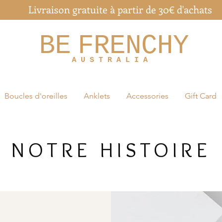
Livraison gratuite à partir de 30€ d'achats
BE
FRENCHY
A U S T R A L I A
Boucles d'oreilles
Anklets
Accessories
Gift Card
NOTRE HISTOIRE